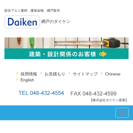
総合アルミ建材、建築金物、網戸販売
網戸のダイケン
採用情報
お見積もり
サイトマップ
Chinese
English
【株式会社ダイケン産業】
Toggl
navig