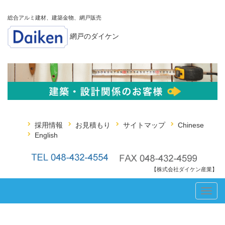
総合アルミ建材、建築金物、網戸販売
網戸のダイケン
採用情報
お見積もり
サイトマップ
Chinese
English
【株式会社ダイケン産業】
Toggl
navig