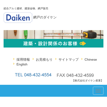
総合アルミ建材、建築金物、網戸販売
網戸のダイケン
採用情報
お見積もり
サイトマップ
Chinese
English
【株式会社ダイケン産業】
Toggl
navig